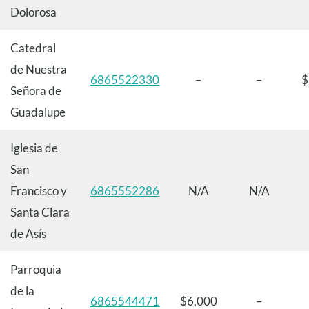
Dolorosa
Catedral
de Nuestra
6865522330
–
–
$
Señora de
Guadalupe
Iglesia de
San
Francisco y
6865552286
N/A
N/A
Santa Clara
de Asís
Parroquia
de la
6865544471
$6,000
–