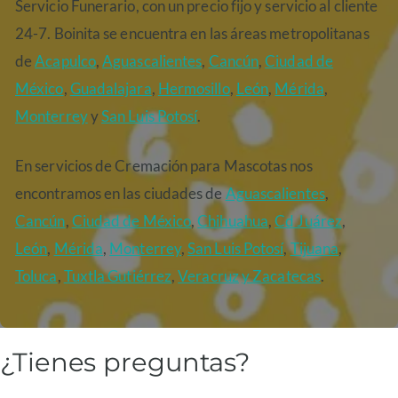
Servicio Funerario, con un precio fijo y servicio al cliente
24-7. Boinita se encuentra en las áreas metropolitanas
de
Acapulco
,
Aguascalientes
,
Cancún
,
Ciudad de
México
,
Guadalajara
,
Hermosillo
,
León
,
Mérida
,
Monterrey
y
San Luis Potosí
.
En servicios de Cremación para Mascotas nos
encontramos en las ciudades de
Aguascalientes
,
Cancún
,
Ciudad de México
,
Chihuahua
,
Cd Juárez
,
León
,
Mérida
,
Monterrey
,
San Luis Potosí
,
Tijuana
,
Toluca
,
Tuxtla Gutiérrez
,
Veracruz
y Zacatecas
.
¿Tienes preguntas?