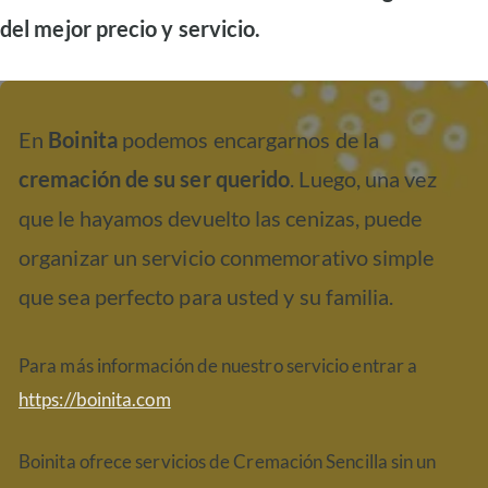
del mejor precio y servicio.
En
Boinita
podemos encargarnos de la
cremación de su ser querido
. Luego, una vez
que le hayamos devuelto las cenizas, puede
organizar un servicio conmemorativo simple
que sea perfecto para usted y su familia.
Para más información de nuestro servicio entrar a
https://boinita.com
Boinita ofrece servicios de Cremación Sencilla sin un