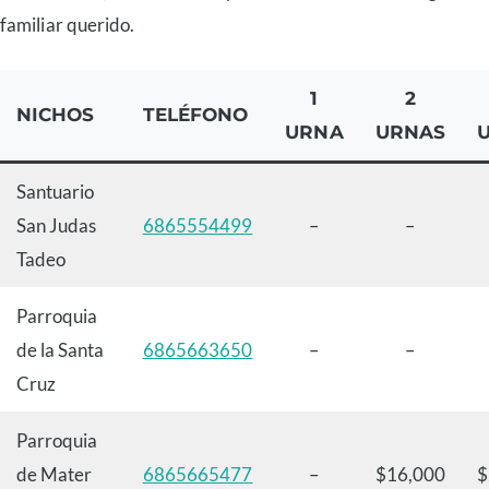
familiar querido.
1
2
NICHOS
TELÉFONO
URNA
URNAS
Santuario
San Judas
6865554499
–
–
Tadeo
Parroquia
de la Santa
6865663650
–
–
Cruz
Parroquia
de Mater
6865665477
–
$16,000
$