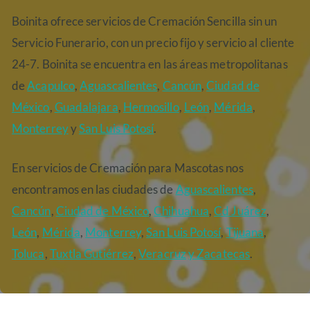
Boinita ofrece servicios de Cremación Sencilla sin un
Servicio Funerario, con un precio fijo y servicio al cliente
24-7. Boinita se encuentra en las áreas metropolitanas
de
Acapulco
,
Aguascalientes
,
Cancún
,
Ciudad de
México
,
Guadalajara
,
Hermosillo
,
León
,
Mérida
,
Monterrey
y
San Luis Potosí
.
En servicios de Cremación para Mascotas nos
encontramos en las ciudades de
Aguascalientes
,
Cancún
,
Ciudad de México
,
Chihuahua
,
Cd Juárez
,
León
,
Mérida
,
Monterrey
,
San Luis Potosí
,
Tijuana
,
Toluca
,
Tuxtla Gutiérrez
,
Veracruz
y Zacatecas
.