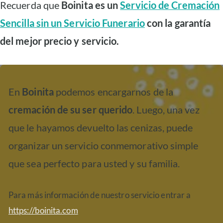
Recuerda que
Boinita es un
Servicio de Cremación
Sencilla sin un Servicio Funerario
con la garantía
del mejor precio y servicio.
En
Boinita
podemos encargarnos de la
cremación de su ser querido
. Luego, una vez
que le hayamos devuelto las cenizas, puede
organizar un servicio conmemorativo simple
que sea perfecto para usted y su familia.
Para más información de nuestro servicio entrar a
https://boinita.com