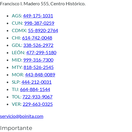
Francisco I. Madero 555, Centro Histórico.
AGS:
449-175-1031
CUN:
998-387-0259
CDMX:
55-8920-2764
CHI:
614-742-0048
GDL:
338-526-2972
LEÓN:
477-299-5180
MID:
999-316-7300
MTY:
818-526-2545
MOR:
443-848-0089
SLP:
444-212-0031
TIJ:
664-884-1544
TOL:
722-933-9067
VER:
229-663-0325
servicio@boinita.com
Importante