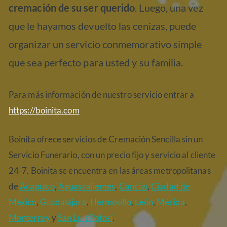
cremación de su ser querido
. Luego, una vez
que le hayamos devuelto las cenizas, puede
organizar un servicio conmemorativo simple
que sea perfecto para usted y su familia.
Para más información de nuestro servicio entrar a
https://boinita.com
Boinita ofrece servicios de Cremación Sencilla sin un
Servicio Funerario, con un precio fijo y servicio al cliente
24-7. Boinita se encuentra en las áreas metropolitanas
de
Acapulco
,
Aguascalientes
,
Cancún
,
Ciudad de
México
,
Guadalajara
,
Hermosillo
,
León
,
Mérida
,
Monterrey
y
San Luis Potosí
.