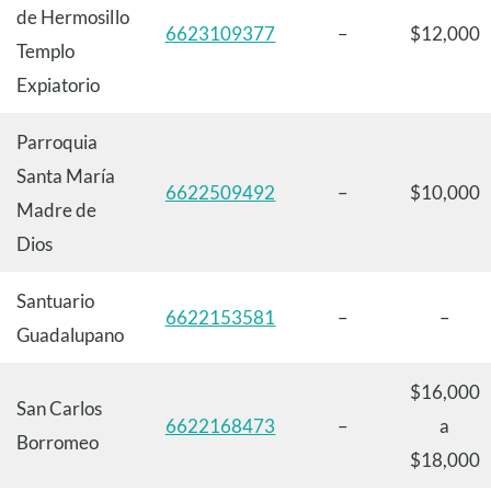
de Hermosillo
6623109377
–
$12,000
Templo
Expiatorio
Parroquia
Santa María
6622509492
–
$10,000
Madre de
Dios
Santuario
6622153581
–
–
Guadalupano
$16,000
San Carlos
6622168473
–
a
Borromeo
$18,000