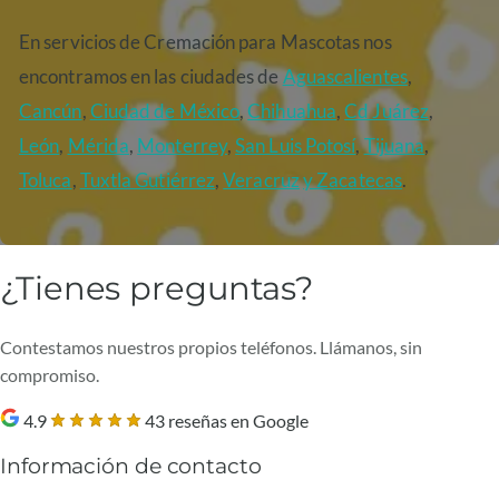
En servicios de Cremación para Mascotas nos
encontramos en las ciudades de
Aguascalientes
,
Cancún
,
Ciudad de México
,
Chihuahua
,
Cd Juárez
,
León
,
Mérida
,
Monterrey
,
San Luis Potosí
,
Tijuana
,
Toluca
,
Tuxtla Gutiérrez
,
Veracruz
y Zacatecas
.
¿Tienes preguntas?
Contestamos nuestros propios teléfonos. Llámanos, sin
compromiso.
4.9
43 reseñas en Google
Información de contacto