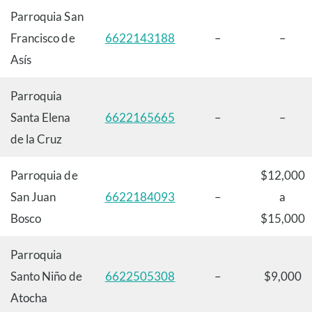
Parroquia San
Francisco de
6622143188
–
–
Asís
Parroquia
Santa Elena
6622165665
–
–
de la Cruz
Parroquia de
$12,000
San Juan
6622184093
–
a
Bosco
$15,000
Parroquia
Santo Niño de
6622505308
–
$9,000
Atocha