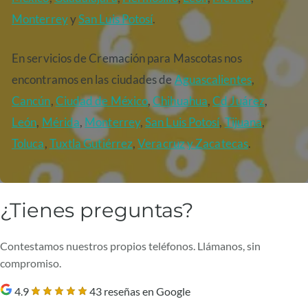
Monterrey
y
San Luis Potosí
.
En servicios de Cremación para Mascotas nos
encontramos en las ciudades de
Aguascalientes
,
Cancún
,
Ciudad de México
,
Chihuahua
,
Cd Juárez
,
León
,
Mérida
,
Monterrey
,
San Luis Potosí
,
Tijuana
,
Toluca
,
Tuxtla Gutiérrez
,
Veracruz
y Zacatecas
.
¿Tienes preguntas?
Contestamos nuestros propios teléfonos. Llámanos, sin
compromiso.
4.9
43 reseñas en Google