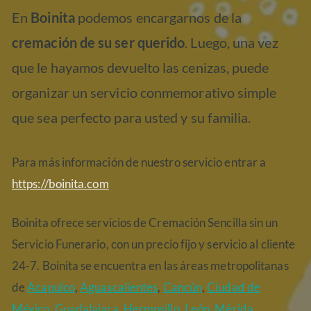
En
Boinita
podemos encargarnos de la
cremación de su ser querido
. Luego, una vez
que le hayamos devuelto las cenizas, puede
organizar un servicio conmemorativo simple
que sea perfecto para usted y su familia.
Para más información de nuestro servicio entrar a
https://boinita.com
Boinita ofrece servicios de Cremación Sencilla sin un
Servicio Funerario, con un precio fijo y servicio al cliente
24-7. Boinita se encuentra en las áreas metropolitanas
de
Acapulco
,
Aguascalientes
,
Cancún
,
Ciudad de
México
,
Guadalajara
,
Hermosillo
,
León
,
Mérida
,