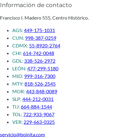
Información de contacto
Francisco I. Madero 555, Centro Histórico.
AGS:
449-175-1031
CUN:
998-387-0259
CDMX:
55-8920-2764
CHI:
614-742-0048
GDL:
338-526-2972
LEÓN:
477-299-5180
MID:
999-316-7300
MTY:
818-526-2545
MOR:
443-848-0089
SLP:
444-212-0031
TIJ:
664-884-1544
TOL:
722-933-9067
VER:
229-663-0325
servicio@boinita.com