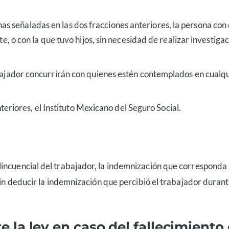
onas señaladas en las dos fracciones anteriores, la persona co
e, o con la que tuvo hijos, sin necesidad de realizar invest
ador concurrirán con quienes estén contemplados en cualquie
teriores, el Instituto Mexicano del Seguro Social.
ncuencial del trabajador, la indemnización que corresponda a l
 sin deducir la indemnización que percibió el trabajador dura
a ley en caso del fallecimiento 