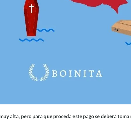
uy alta, pero para que proceda este pago se deberá tomar 