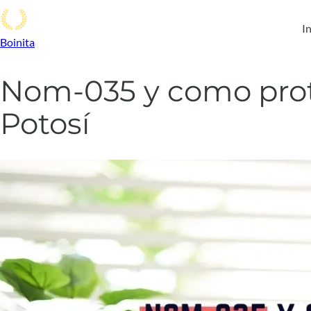
In
Boinita
Nom-035 y como prote
Potosí