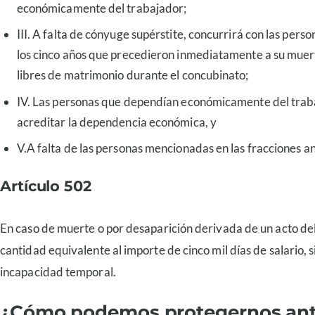
económicamente del trabajador;
III. A falta de cónyuge supérstite, concurrirá con las pers
los cinco años que precedieron inmediatamente a su muert
libres de matrimonio durante el concubinato;
IV. Las personas que dependían económicamente del trabaj
acreditar la dependencia económica, y
V.A falta de las personas mencionadas en las fracciones an
Artículo 502
En caso de muerte o por desaparición derivada de un acto deli
cantidad equivalente al importe de cinco mil días de salario,
incapacidad temporal.
¿Cómo podemos protegernos ante l