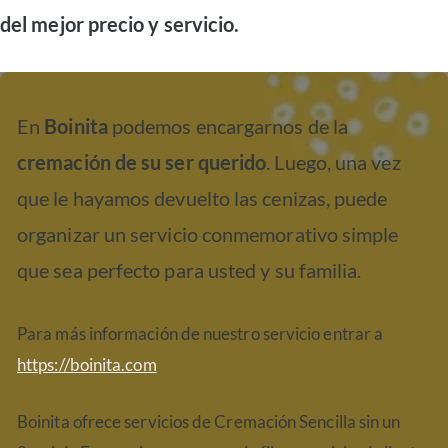
del mejor precio y servicio.
En
Boinita
podemos encargarnos de la
cremación de su ser querido
. Luego, una vez
que le hayamos devuelto las cenizas, puede
organizar un servicio conmemorativo simple
que sea perfecto para usted y su familia.
Para más información de nuestro servicio entrar a
https://boinita.com
Boinita ofrece servicios de Cremación Sencilla sin un