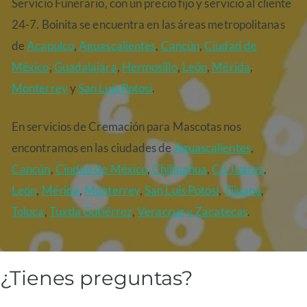
Servicio Funerario, con un precio fijo y servicio al cliente
24-7. Boinita se encuentra en las áreas metropolitanas
de
Acapulco
,
Aguascalientes
,
Cancún
,
Ciudad de
México
,
Guadalajara
,
Hermosillo
,
León
,
Mérida
,
Monterrey
y
San Luis Potosí
.
En servicios de Cremación para Mascotas nos
encontramos en las ciudades de
Aguascalientes
,
Cancún
,
Ciudad de México
,
Chihuahua
,
Cd Juárez
,
León
,
Mérida
,
Monterrey
,
San Luis Potosí
,
Tijuana
,
Toluca
,
Tuxtla Gutiérrez
,
Veracruz
y Zacatecas
.
¿Tienes preguntas?