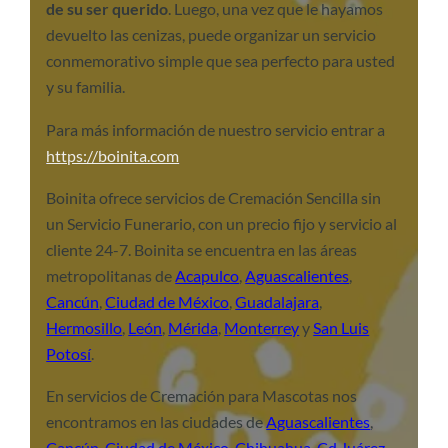
de su ser querido
. Luego, una vez que le hayamos
devuelto las cenizas, puede organizar un servicio
conmemorativo simple que sea perfecto para usted
y su familia.
Para más información de nuestro servicio entrar a
https://boinita.com
Boinita ofrece servicios de Cremación Sencilla sin
un Servicio Funerario, con un precio fijo y servicio al
cliente 24-7. Boinita se encuentra en las áreas
metropolitanas de
Acapulco
,
Aguascalientes
,
Cancún
,
Ciudad de México
,
Guadalajara
,
Hermosillo
,
León
,
Mérida
,
Monterrey
y
San Luis
Potosí
.
En servicios de Cremación para Mascotas nos
encontramos en las ciudades de
Aguascalientes
,
Cancún
,
Ciudad de México
,
Chihuahua
,
Cd Juárez
,