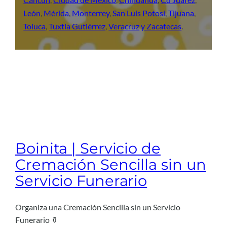
León
,
Mérida
,
Monterrey
,
San Luis Potosí
,
Tijuana
,
Toluca
,
Tuxtla Gutiérrez
,
Veracruz
y Zacatecas
.
Boinita | Servicio de
Cremación Sencilla sin un
Servicio Funerario
Organiza una Cremación Sencilla sin un Servicio
Funerario ⚱️