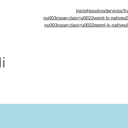
Inicio
Nosotros
Servicios
Tr
nu003cspan class=u0022wpml-ls-native
nu003cspan class=u0022wpml-ls-native
i