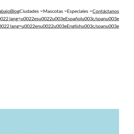
abajo
Blog
Ciudades
Mascotas
Especiales
Contáctanos
u0022 lang=u0022esu0022u003eEspañolu003c/spanu003e
u0022 lang=u0022enu0022u003eEnglishu003c/spanu003e