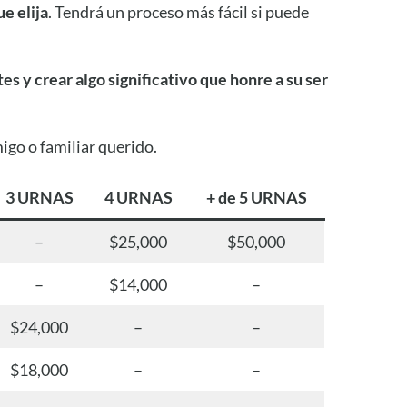
ue elija
. Tendrá un proceso más fácil si puede
s y crear algo significativo que honre a su ser
go o familiar querido.
3 URNAS
4 URNAS
+ de 5 URNAS
–
$25,000
$50,000
–
$14,000
–
$24,000
–
–
$18,000
–
–