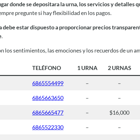
gar donde se depositara la urna, los servicios y detalles q
pre pregunte si hay flexibilidad en los pagos.
a debe estar dispuesto a proporcionar precios transparente
e
.
los sentimientos, las emociones y los recuerdos de un ami
TELÉFONO
1 URNA
2 URNAS
6865554499
–
–
6865663650
–
–
6865665477
–
$16,000
6865522330
–
–