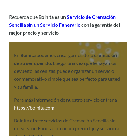
Recuerda que
Boinita es un
Servicio de Cremación
Sencilla sin un Servicio Funerario
con la garantía del
mejor precio y servicio.
En
Boinita
podemos encargarnos de la
cremación
de su ser querido
. Luego, una vez que le hayamos
devuelto las cenizas, puede organizar un servicio
conmemorativo simple que sea perfecto para usted
y su familia.
Para más información de nuestro servicio entrar a
https://boinita.com
Boinita ofrece servicios de Cremación Sencilla sin
un Servicio Funerario, con un precio fijo y servicio al