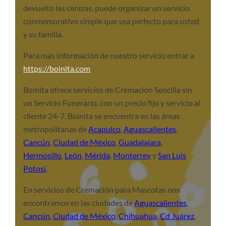
devuelto las cenizas, puede organizar un servicio
conmemorativo simple que sea perfecto para usted
y su familia.
Para más información de nuestro servicio entrar a
https://boinita.com
Boinita ofrece servicios de Cremación Sencilla sin
un Servicio Funerario, con un precio fijo y servicio al
cliente 24-7. Boinita se encuentra en las áreas
metropolitanas de
Acapulco
,
Aguascalientes
,
Cancún
,
Ciudad de México
,
Guadalajara
,
Hermosillo
,
León
,
Mérida
,
Monterrey
y
San Luis
Potosí
.
En servicios de Cremación para Mascotas nos
encontramos en las ciudades de
Aguascalientes
,
Cancún
,
Ciudad de México
,
Chihuahua
,
Cd Juárez
,