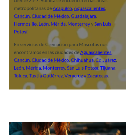
cliente 24-7. Boinita se encuentra en las áreas
metropolitanas de
Acapulco
,
Aguascalientes
,
Cancún
,
Ciudad de México
,
Guadalajara
,
Hermosillo
,
León
,
Mérida
,
Monterrey
y
San Luis
Potosí
.
En servicios de Cremación para Mascotas nos
encontramos en las ciudades de
Aguascalientes
,
Cancún
,
Ciudad de México
,
Chihuahua
,
Cd Juárez
,
León
,
Mérida
,
Monterrey
,
San Luis Potosí
,
Tijuana
,
Toluca
,
Tuxtla Gutiérrez
,
Veracruz
y Zacatecas
.