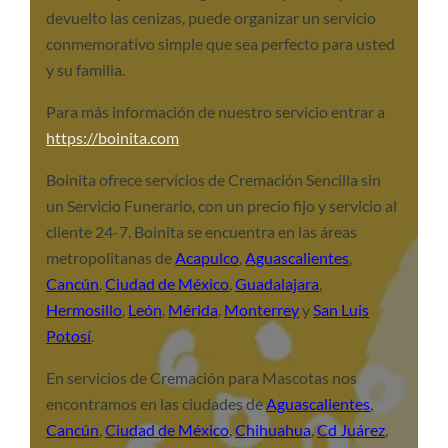
devuelto las cenizas, puede organizar un servicio
conmemorativo simple que sea perfecto para usted
y su familia.
Para más información de nuestro servicio entrar a
https://boinita.com
Boinita ofrece servicios de Cremación Sencilla sin
un Servicio Funerario, con un precio fijo y servicio al
cliente 24-7. Boinita se encuentra en las áreas
metropolitanas de
Acapulco
,
Aguascalientes
,
Cancún
,
Ciudad de México
,
Guadalajara
,
Hermosillo
,
León
,
Mérida
,
Monterrey
y
San Luis
Potosí
.
En servicios de Cremación para Mascotas nos
encontramos en las ciudades de
Aguascalientes
,
Cancún
,
Ciudad de México
,
Chihuahua
,
Cd Juárez
,