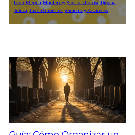
León
,
Mérida
,
Monterrey
,
San Luis Potosí
,
Tijuana
,
Toluca
,
Tuxtla Gutiérrez
,
Veracruz
y Zacatecas
.
Guía: Cómo Organizar un