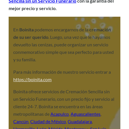
Sencilla sin un Servicio Funerario
con la garantía del
mejor precio y servicio.
En
Boinita
podemos encargarnos de la
cremación
de su ser querido
. Luego, una vez que le hayamos
devuelto las cenizas, puede organizar un servicio
conmemorativo simple que sea perfecto para usted
y su familia.
Para más información de nuestro servicio entrar a
https://boinita.com
Boinita ofrece servicios de Cremación Sencilla sin
un Servicio Funerario, con un precio fijo y servicio al
cliente 24-7. Boinita se encuentra en las áreas
metropolitanas de
Acapulco
,
Aguascalientes
,
Cancún
,
Ciudad de México
,
Guadalajara
,
Hermosillo
,
León
,
Mérida
,
Monterrey
y
San Luis