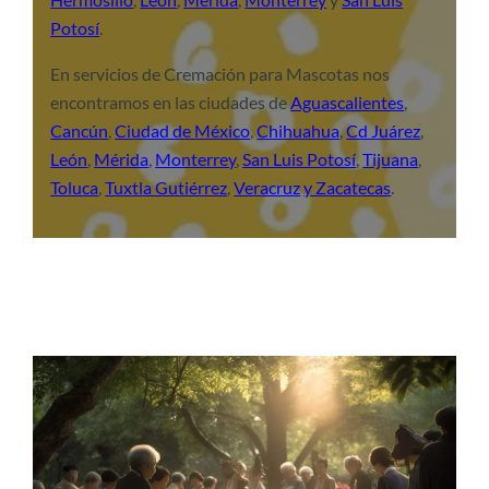
Potosí
.
En servicios de Cremación para Mascotas nos
encontramos en las ciudades de
Aguascalientes
,
Cancún
,
Ciudad de México
,
Chihuahua
,
Cd Juárez
,
León
,
Mérida
,
Monterrey
,
San Luis Potosí
,
Tijuana
,
Toluca
,
Tuxtla Gutiérrez
,
Veracruz
y Zacatecas
.