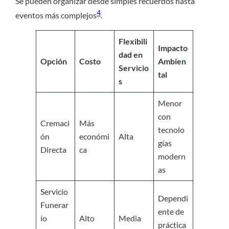
Se pueden organizar desde simples recuerdos hasta
4
eventos más complejos
.
Flexibili
Impacto
dad en
Opción
Costo
Ambien
Servicio
tal
s
Menor
con
Cremaci
Más
tecnolo
ón
económi
Alta
gías
Directa
ca
modern
as
Servicio
Dependi
Funerar
ente de
io
Alto
Media
práctica