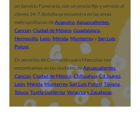
un Servicio Funerario, con un precio fijo y servicio al
cliente 24-7. Boinita se encuentra en las áreas
metropolitanas de
Acapulco
,
Aguascalientes
,
Cancún
,
Ciudad de México
,
Guadalajara
,
Hermosillo
,
León
,
Mérida
,
Monterrey
y
San Luis
Potosí
.
En servicios de Cremación para Mascotas nos
encontramos en las ciudades de
Aguascalientes
,
Cancún
,
Ciudad de México
,
Chihuahua
,
Cd Juárez
,
León
,
Mérida
,
Monterrey
,
San Luis Potosí
,
Tijuana
,
Toluca
,
Tuxtla Gutiérrez
,
Veracruz
y Zacatecas
.