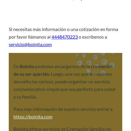
Si necesitas más información o una cotización en forma
por favor llámanos al
4448470223
o escríbenos a
servicio@boinita.com
En
Boinita
podemos encargarnos de la
cremación
de su ser querido
. Luego, una vez que le hayamos
devuelto las cenizas, puede organizar un servicio
conmemorativo simple que sea perfecto para usted
y su familia.
Para más información de nuestro servicio entrar a
https://boinita.com
Boinita ofrece servicios de Cremación Sencilla sin