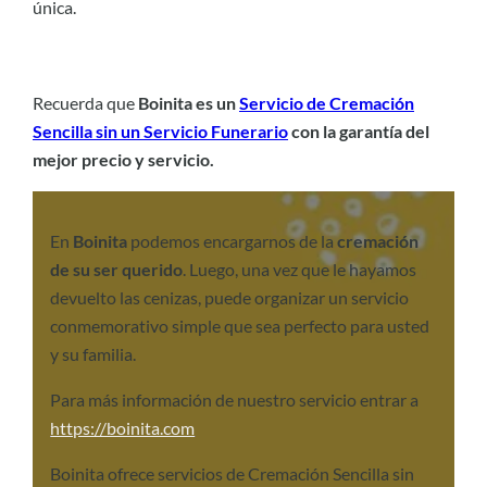
única.
Recuerda que
Boinita es un
Servicio de Cremación
Sencilla sin un Servicio Funerario
con la garantía del
mejor precio y servicio.
En
Boinita
podemos encargarnos de la
cremación
de su ser querido
. Luego, una vez que le hayamos
devuelto las cenizas, puede organizar un servicio
conmemorativo simple que sea perfecto para usted
y su familia.
Para más información de nuestro servicio entrar a
https://boinita.com
Boinita ofrece servicios de Cremación Sencilla sin