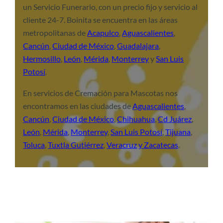
un Servicio Funerario, con un precio fijo y servicio al
cliente 24-7. Boinita se encuentra en las áreas
metropolitanas de
Acapulco
,
Aguascalientes
,
Cancún
,
Ciudad de México
,
Guadalajara
,
Hermosillo
,
León
,
Mérida
,
Monterrey
y
San Luis
Potosí
.
En servicios de Cremación para Mascotas nos
encontramos en las ciudades de
Aguascalientes
,
Cancún
,
Ciudad de México
,
Chihuahua
,
Cd Juárez
,
León
,
Mérida
,
Monterrey
,
San Luis Potosí
,
Tijuana
,
Toluca
,
Tuxtla Gutiérrez
,
Veracruz
y Zacatecas
.