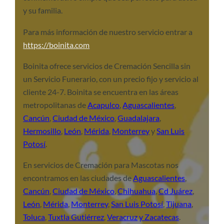
y su familia.
Para más información de nuestro servicio entrar a
https://boinita.com
Boinita ofrece servicios de Cremación Sencilla sin
un Servicio Funerario, con un precio fijo y servicio al
cliente 24-7. Boinita se encuentra en las áreas
metropolitanas de
Acapulco
,
Aguascalientes
,
Cancún
,
Ciudad de México
,
Guadalajara
,
Hermosillo
,
León
,
Mérida
,
Monterrey
y
San Luis
Potosí
.
En servicios de Cremación para Mascotas nos
encontramos en las ciudades de
Aguascalientes
,
Cancún
,
Ciudad de México
,
Chihuahua
,
Cd Juárez
,
León
,
Mérida
,
Monterrey
,
San Luis Potosí
,
Tijuana
,
Toluca
,
Tuxtla Gutiérrez
,
Veracruz
y Zacatecas
.