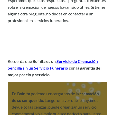
Esperamos que estas respuestas a preguntas frecuentes
sobre la cremación de huesos hayan sido útiles. Si tienes
alguna otra pregunta, no dudes en contactar a un
profesional en servicios funerarios.
Recuerda que
Boinita es un
Servicio de Cremación
Sencilla sin un Servicio Funerario
con la garantía del
mejor precio y servicio.
En
Boinita
podemos encargarnos de la
cremación
de su ser querido
. Luego, una vez que le hayamos
devuelto las cenizas, puede organizar un servicio
conmemorativo simple que sea perfecto para usted